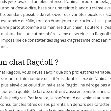
nds yeux ovales d’un bleu intense. L’animal arbore un pelag
rpoint c’est-à-dire, basé sur une teinte blanc ou crème ave
st cependant possible de retrouver des variétés bicolores. Cô
l est tendre et câlin, tout en étant joueur et curieux. Il est 
uivre partout comme à la manière d’un chien. Toutefois, c’est
 la maison dans une atmosphère calme et sereine. La Ragdoll 
t impossible de constater des signes d’agressivité chez l’anima
ants.
n chat Ragdoll ?
at Ragdoll, vous devez savoir que son prix est très variable.
r sur un certain nombre de critères, dont le sexe de l’animal
t plus élevé que celui d’un mâle et le Ragdoll ne déroge pas 
eur et la qualité de la robe entrent aussi en compte dans la t
é du pedigree. Par la suite, la conformité de l’animal au sta
 consultant les titres de ses parents. En dehors des caractéris
n fonction de l’offre et de la demande concernant la race sur