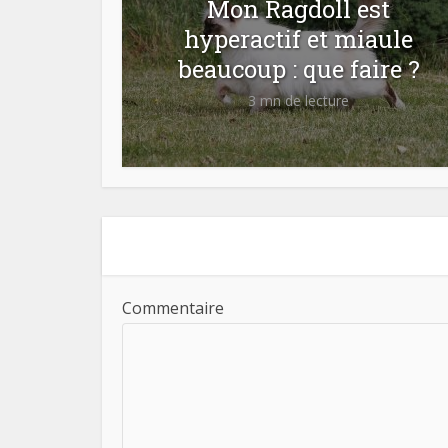
Mon Ragdoll est
hyperactif et miaule
beaucoup : que faire ?
3 mn de lecture
Commentaire